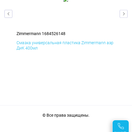
Zimmermann 1684526148
Zim
аэр
Смазка универсальная пластика Zimmermann аэр
Сма
ДиК 400мл
ПхВ
© Все права защищены.