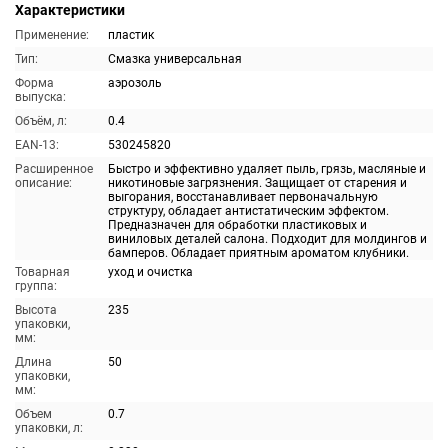
Характеристики
Применение:
пластик
Тип:
Смазка универсальная
Форма
аэрозоль
выпуска:
Объём, л:
0.4
EAN-13:
530245820
Расширенное
Быстро и эффективно удаляет пыль, грязь, масляные и
описание:
никотиновые загрязнения. Защищает от старения и
выгорания, восстанавливает первоначальную
структуру, обладает антистатическим эффектом.
Предназначен для обработки пластиковых и
виниловых деталей салона. Подходит для молдингов и
бамперов. Обладает приятным ароматом клубники.
Товарная
уход и очистка
группа:
Высота
235
упаковки,
мм:
Длина
50
упаковки,
мм:
Объем
0.7
упаковки, л: