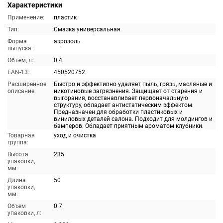
Характеристики
Применение:
пластик
Тип:
Смазка универсальная
Форма
аэрозоль
выпуска:
Объём, л:
0.4
EAN-13:
450520752
Расширенное
Быстро и эффективно удаляет пыль, грязь, масляные и
описание:
никотиновые загрязнения. Защищает от старения и
выгорания, восстанавливает первоначальную
структуру, обладает антистатическим эффектом.
Предназначен для обработки пластиковых и
виниловых деталей салона. Подходит для молдингов и
бамперов. Обладает приятным ароматом клубники.
Товарная
уход и очистка
группа:
Высота
235
упаковки,
мм:
Длина
50
упаковки,
мм:
Объем
0.7
упаковки, л: