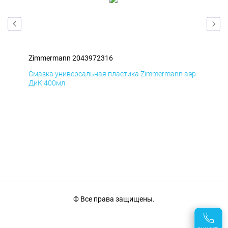
Zimmermann 2043972316
Zim
аэр
Смазка универсальная пластика Zimmermann аэр
Сма
ДиК 400мл
ПхВ
© Все права защищены.