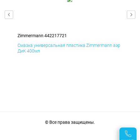
Zimmermann 442217721
Zim
аэр
Смазка универсальная пластика Zimmermann аэр
Сма
ДиК 400мл
ПхВ
© Все права защищены.