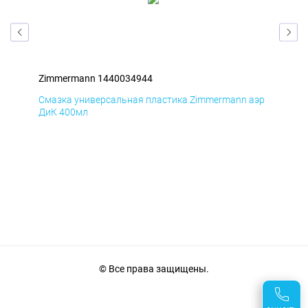
Zimmermann 1440034944
Zim
аэр
Смазка универсальная пластика Zimmermann аэр
Сма
ДиК 400мл
ПхВ
© Все права защищены.