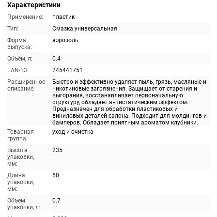
Характеристики
Применение:
пластик
Тип:
Смазка универсальная
Форма
аэрозоль
выпуска:
Объём, л:
0.4
EAN-13:
245441751
Расширенное
Быстро и эффективно удаляет пыль, грязь, масляные и
описание:
никотиновые загрязнения. Защищает от старения и
выгорания, восстанавливает первоначальную
структуру, обладает антистатическим эффектом.
Предназначен для обработки пластиковых и
виниловых деталей салона. Подходит для молдингов и
бамперов. Обладает приятным ароматом клубники.
Товарная
уход и очистка
группа:
Высота
235
упаковки,
мм:
Длина
50
упаковки,
мм:
Объем
0.7
упаковки, л: