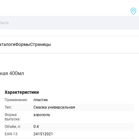
аталоги
Формы
Страницы
тная 400мл
Характеристики
Применение:
пластик
Тип:
Смазка универсальная
Форма
аэрозоль
выпуска:
Объём, л:
0.4
EAN-13:
241512021