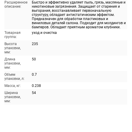
Расширенное
Быстро и эффективно удаляет пыль, грязь, масляные и
описание:
никотиновые загрязнения. Защищает от старения и
выгорания, восстанавливает первоначальную
структуру, обладает антистатическим эффектом.
Предназначен для обработки пластиковых и
виниловых деталей салона. Подходит для молдингов и
бамперов. Обладает приятным ароматом клубники.
Товарная
уход и очистка
группа:
Высота
235
упаковки,
мм:
Длина
50
упаковки,
мм:
Объем
0.7
упаковки, л:
Масса, кг:
0.238
Ширина
54
упаковки,
мм: