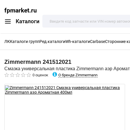
fpmarket.ru
Каталоги
ЛК
Каталоги групп
Ред.каталоги
Wh-каталоги
Carbase
Сторонние к
Zimmermann
241512021
Смазка универсальная пластика Zimmermann аэр Арома
О бренде Zimmermann
0 оценок