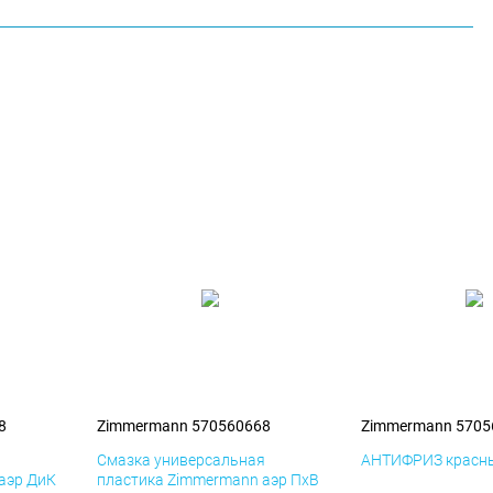
8
Zimmermann 570560668
Zimmermann 5705
я
Смазка универсальная
АНТИФРИЗ красны
аэр ДиК
пластика Zimmermann аэр ПхВ