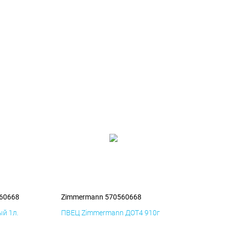
60668
Zimmermann 570560668
й 1л.
ПВЕЦ Zimmermann ДОТ4 910г