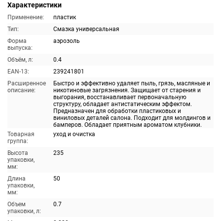
Характеристики
Применение:
пластик
Тип:
Смазка универсальная
Форма
аэрозоль
выпуска:
Объём, л:
0.4
EAN-13:
239241801
Расширенное
Быстро и эффективно удаляет пыль, грязь, масляные и
описание:
никотиновые загрязнения. Защищает от старения и
выгорания, восстанавливает первоначальную
структуру, обладает антистатическим эффектом.
Предназначен для обработки пластиковых и
виниловых деталей салона. Подходит для молдингов и
бамперов. Обладает приятным ароматом клубники.
Товарная
уход и очистка
группа:
Высота
235
упаковки,
мм:
Длина
50
упаковки,
мм:
Объем
0.7
упаковки, л: