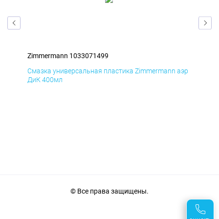
Zimmermann 1033071499
Zim
аэр
Смазка универсальная пластика Zimmermann аэр
Сма
ДиК 400мл
ПхВ
© Все права защищены.