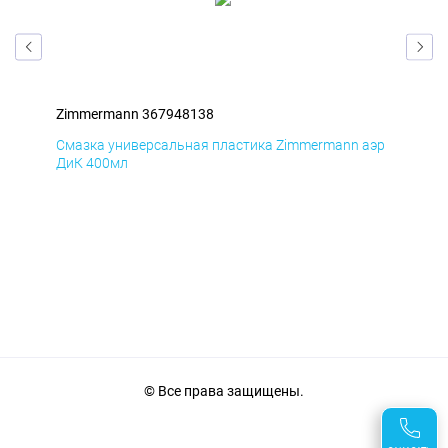
Zimmermann 367948138
Zim
аэр
Смазка универсальная пластика Zimmermann аэр
Сма
ДиК 400мл
ПхВ
© Все права защищены.