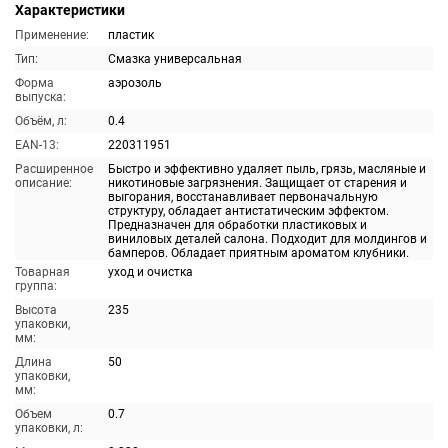
Характеристики
Применение:
пластик
Тип:
Смазка универсальная
Форма
аэрозоль
выпуска:
Объём, л:
0.4
EAN-13:
220311951
Расширенное
Быстро и эффективно удаляет пыль, грязь, масляные и
описание:
никотиновые загрязнения. Защищает от старения и
выгорания, восстанавливает первоначальную
структуру, обладает антистатическим эффектом.
Предназначен для обработки пластиковых и
виниловых деталей салона. Подходит для молдингов и
бамперов. Обладает приятным ароматом клубники.
Товарная
уход и очистка
группа:
Высота
235
упаковки,
мм:
Длина
50
упаковки,
мм:
Объем
0.7
упаковки, л: