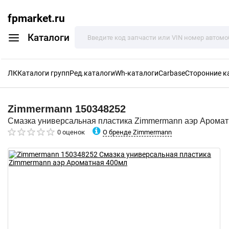
fpmarket.ru
Каталоги
ЛК
Каталоги групп
Ред.каталоги
Wh-каталоги
Carbase
Сторонние к
Zimmermann
150348252
Смазка универсальная пластика Zimmermann аэр Арома
О бренде Zimmermann
0 оценок