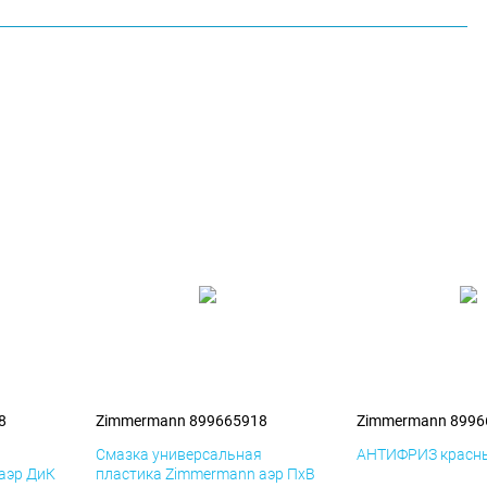
8
Zimmermann 899665918
Zimmermann 8996
я
Смазка универсальная
АНТИФРИЗ красны
аэр ДиК
пластика Zimmermann аэр ПхВ