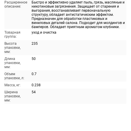
Расширенное
Быстро и эффективно удаляет пыль, грязь, масляные и
описание:
никотиновые загрязнения. Защищает от старения и
выгорания, восстанавливает первоначальную
структуру, обладает антистатическим эффектом.
Предназначен для обработки пластиковых и
виниловых деталей салона. Подходит для молдингов и
бамперов. Обладает приятным ароматом клубники.
Товарная
уход и очистка
группа:
Высота
235
упаковки,
мм:
Длина
50
упаковки,
мм:
Объем
0.7
упаковки, л:
Масса, кг:
0.238
Ширина
54
упаковки,
мм: