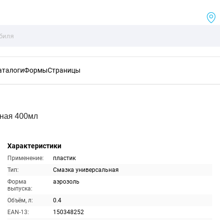
аталоги
Формы
Страницы
тная 400мл
Характеристики
Применение:
пластик
Тип:
Смазка универсальная
Форма
аэрозоль
выпуска:
Объём, л:
0.4
EAN-13:
150348252