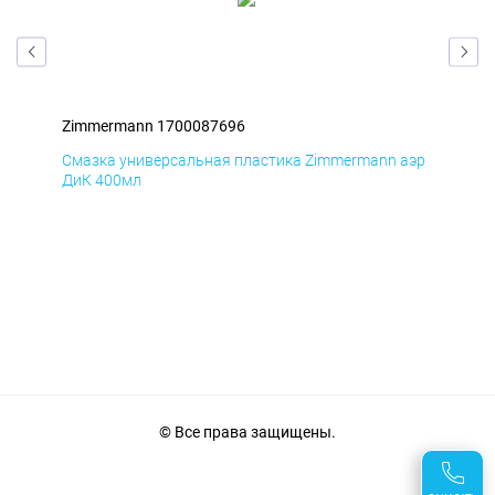
Zimmermann 1700087696
Zim
аэр
Смазка универсальная пластика Zimmermann аэр
Сма
ДиК 400мл
ПхВ
© Все права защищены.