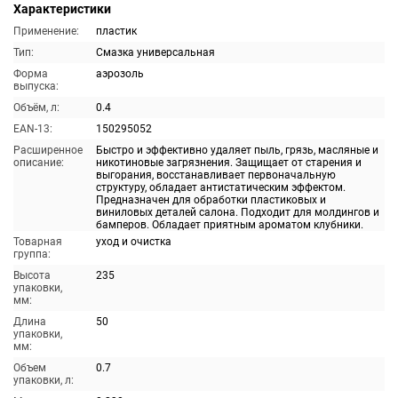
Характеристики
Применение:
пластик
Тип:
Смазка универсальная
Форма
аэрозоль
выпуска:
Объём, л:
0.4
EAN-13:
150295052
Расширенное
Быстро и эффективно удаляет пыль, грязь, масляные и
описание:
никотиновые загрязнения. Защищает от старения и
выгорания, восстанавливает первоначальную
структуру, обладает антистатическим эффектом.
Предназначен для обработки пластиковых и
виниловых деталей салона. Подходит для молдингов и
бамперов. Обладает приятным ароматом клубники.
Товарная
уход и очистка
группа:
Высота
235
упаковки,
мм:
Длина
50
упаковки,
мм:
Объем
0.7
упаковки, л: