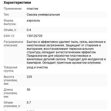
Характеристики
Применение:
пластик
Тип:
Смазка универсальная
Форма
аэрозоль
выпуска:
Объём, л:
0.4
EAN-13:
150126720
Расширенное
Быстро и эффективно удаляет пыль, грязь, масляные и
описание:
никотиновые загрязнения. Защищает от старения и
выгорания, восстанавливает первоначальную
структуру, обладает антистатическим эффектом.
Предназначен для обработки пластиковых и
виниловых деталей салона. Подходит для молдингов и
бамперов. Обладает приятным ароматом клубники.
Товарная
уход и очистка
группа:
Высота
235
упаковки,
мм:
Длина
50
упаковки,
мм:
Объем
0.7
упаковки, л: