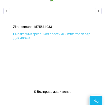
Zimmermann 1575814033
Zim
аэр
Смазка универсальная пластика Zimmermann аэр
Сма
ДиК 400мл
ПхВ
© Все права защищены.