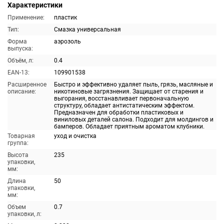
Характеристики
Применение:
пластик
Тип:
Смазка универсальная
Форма
аэрозоль
выпуска:
Объём, л:
0.4
EAN-13:
109901538
Расширенное
Быстро и эффективно удаляет пыль, грязь, масляные и
описание:
никотиновые загрязнения. Защищает от старения и
выгорания, восстанавливает первоначальную
структуру, обладает антистатическим эффектом.
Предназначен для обработки пластиковых и
виниловых деталей салона. Подходит для молдингов и
бамперов. Обладает приятным ароматом клубники.
Товарная
уход и очистка
группа:
Высота
235
упаковки,
мм:
Длина
50
упаковки,
мм:
Объем
0.7
упаковки, л: