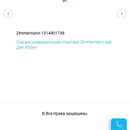
Zimmermann 1314901738
Zim
аэр
Смазка универсальная пластика Zimmermann аэр
Сма
ДиК 400мл
ПхВ
© Все права защищены.