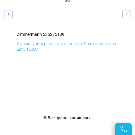
Zimmermann 535375139
Zim
аэр
Смазка универсальная пластика Zimmermann аэр
Сма
ДиК 400мл
ПхВ
© Все права защищены.