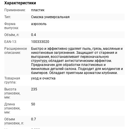
Характеристики
Применение:
пластик
Тип:
Смазка универсальная
Форма
аэрозоль
выпуска:
Объём, л:
0.4
EAN-13:
100333020
Расширенное
Быстро и эффективно удаляет пыль, грязь, масляные и
описание:
никотиновые загрязнения. Защищает от старения и
выгорания, восстанавливает первоначальную
структуру, обладает антистатическим эффектом.
Предназначен для обработки пластиковых и
виниловых деталей салона. Подходит для молдингов и
бамперов. Обладает приятным ароматом клубники.
Товарная
уход и очистка
группа:
Высота
235
упаковки,
мм:
Длина
50
упаковки,
мм:
Объем
0.7
упаковки, л: