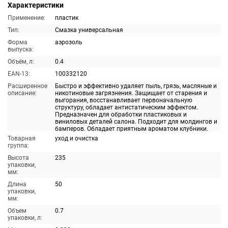
Характеристики
Применение:
пластик
Тип:
Смазка универсальная
Форма
аэрозоль
выпуска:
Объём, л:
0.4
EAN-13:
100332120
Расширенное
Быстро и эффективно удаляет пыль, грязь, масляные и
описание:
никотиновые загрязнения. Защищает от старения и
выгорания, восстанавливает первоначальную
структуру, обладает антистатическим эффектом.
Предназначен для обработки пластиковых и
виниловых деталей салона. Подходит для молдингов и
бамперов. Обладает приятным ароматом клубники.
Товарная
уход и очистка
группа:
Высота
235
упаковки,
мм:
Длина
50
упаковки,
мм:
Объем
0.7
упаковки, л: