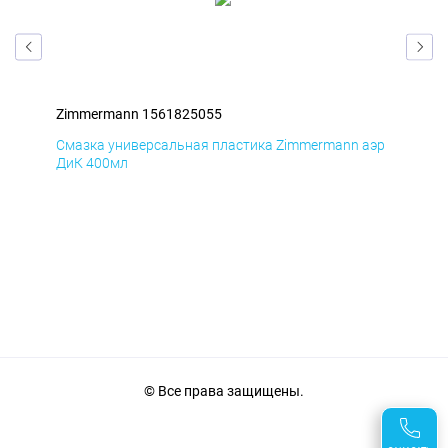
Zimmermann 1561825055
Zim
аэр
Смазка универсальная пластика Zimmermann аэр
Сма
ДиК 400мл
ПхВ
© Все права защищены.